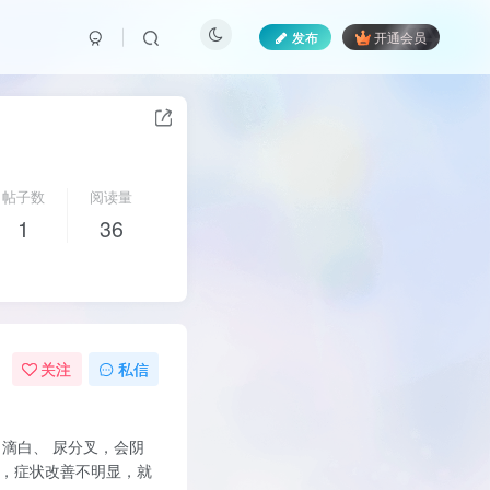
发布
开通会员
帖子数
阅读量
1
36
关注
私信
口滴白、 尿分叉，会阴
月，症状改善不明显，就