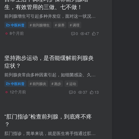
生，有效管用的三做、七不做！
前列腺增生可引起多种并发症，面对这一状况，患者可能会感到压力增大，并询问医生有没有好的生活方式可以延缓病程、避免并发症发生。下面介绍一些前列腺增生患者日常调护的宜忌，希望对大家有所...
中医科普
# 前列腺增生
# 保养
# 调理
8个月前
0
47
7
坚持跑步运动，是否能缓解前列腺炎
症状？
前列腺炎常由多种因素引起，如细菌感染、久坐、饮食辛辣、精神压力大等。发病时，前列腺会出现充血、炎症，进而引发一系列不适症状，像尿频、尿急、尿痛，会阴部、下腹部坠胀疼痛，以及性功能障...
中医科普
# 前列腺炎
# 跑步
# 运动
12个月前
0
37
13
“肛门指诊”检查前列腺，到底疼不疼
？
肛门指诊，简单来说，就是医生将手指通过肛门插入直肠，直接触摸前列腺，以此来了解前列腺的大小、形状、质地、有无结节、压痛等情况。这项检查操作相对简便，却能为医生提供许多关于前列腺健康...