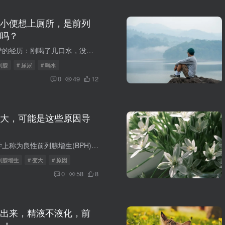
小便想上厕所，是前列
吗？
很多人都有过这样的经历：刚喝了几口水，没过多久就频繁有尿意，需要去上厕所。这时，不少人就会担心，是不是自己的前列腺出了问题 ？其实，一喝水就尿尿并不一定意味着前列腺有毛病，它可能是...
列腺
# 尿尿
# 喝水
0
49
12
大，可能是这些原因导
前列腺增生，医学上称为良性前列腺增生(BPH)，是中老年男性常见的一种泌尿系统疾病。随着年龄的增长，许多男性会发现自己的前列腺逐渐变大，进而引发一系列排尿问题，如尿频、尿急、尿不尽、夜...
前列腺增生
# 变大
# 原因
0
58
8
出来，精液不液化，前