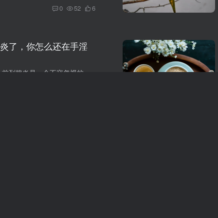
0
52
6
炎了，你怎么还在手淫
在男性健康领域，前列腺炎是一个不容忽视的问题。这种炎症不仅影响排尿功能，还可能导致性功能障碍，给男性的生活带来诸多不便和痛苦。然而，令人担忧的是，有些男性在明知自己患有前列腺炎的情...
前列腺炎
# 手淫
0
50
9
候，为什么会分叉？是
的症状尿分叉？
男性小便分叉，即尿液在排出时形成两股或多股尿流，是一种常见的泌尿系统症状。这一现象可能由多种原因引起，既可能是生理性的，也可能是病理性的。一、男性小便分叉的原因1、生理性原因憋尿时...
前列腺炎
# 尿分叉
0
66
10