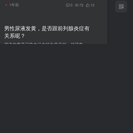
1年前
0
72
10
男性尿液发黄，是否跟前列腺炎症有
关系呢？
尿液发黄是日常生活中较为常见的一种现象，其可能由多种原因引起。当提到尿液发黄与前列腺炎症的关系时，我们需要从多个角度进行深入分析。尿液发黄的可能原因尿液发黄可以由多种生理和病理因素...
中医科普
# 前列腺炎
# 尿液黄
1年前
0
103
9
男性朋友们的这些不好习惯，只会让
前列腺炎越治疗越严重
前列腺炎，这个看似不起眼却困扰着无数男性的疾病，其治疗过程往往充满了挑战。有时候，尽管患者积极配合医生的治疗，但病情却迟迟不见好转，甚至愈发严重。这其中的原因，很可能就藏在患者日常...
中医科普
# 前列腺炎
# 治疗
# 不好习惯
1年前
0
46
10