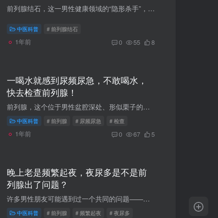
前列腺结石，这一男性健康领域的“隐形杀手”，常常在悄无声息中影响着男性的生活质量。它不仅可能引发尿频、尿急、尿痛等不适症状，还可能对性功能造成一定影响。因此，预防前列腺结石，对于维...
中医科普
# 前列腺结石
1年前
0
55
8
一喝水就感到尿频尿急，不敢喝水，
快去检查前列腺！
前列腺，这个位于男性盆腔深处、形似栗子的腺体，虽然体积不大，却在男性的生殖和泌尿系统中扮演着至关重要的角色。它分泌的前列腺液是精液的重要组成部分，为精子提供营养和活力； 同时，前列...
中医科普
# 前列腺
# 尿频尿急
# 检查
1年前
0
67
5
晚上老是频繁起夜，夜尿多是不是前
列腺出了问题？
许多男性朋友可能遇到过一个共同的问题——频繁起夜。频繁起夜，医学上称为夜尿增多，通常指的是夜间排尿次数超过两次，且每次尿量较多。这一现象可能由多种因素引起，包括生理性原因和病理性原...
中医科普
# 前列腺
# 频繁起夜
# 夜尿多