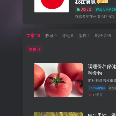
我在前腺
UID：2
已加入本站59
有着多年前列腺治疗历程
文章
48
收藏
0
评论
6
版块
1
帖子
295
发布
48
调理保养保健
种食物
投稿内容
# 
17天前
中年男性，很