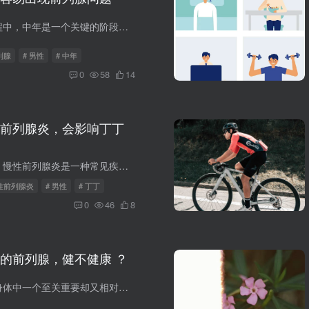
在男性的生命历程中，中年是一个关键的阶段，此时身体机能逐渐发生变化，前列腺问题也成为了困扰众多中年男性的常见健康隐患。前列腺问题高发原因从生理角度来看，随着年龄增长，中年男性的前列...
列腺
# 男性
# 中年
0
58
14
前列腺炎，会影响丁丁
在男性健康领域，慢性前列腺炎是一种常见疾病，许多患者都会有这样的疑问：慢性前列腺炎，会影响丁丁勃起吗 ？答案是肯定的，慢性前列腺炎确实可能对丁丁勃起功能产生不良影响，这背后涉及到多...
慢性前列腺炎
# 男性
# 丁丁
0
46
8
的前列腺，健不健康 ？
前列腺作为男性身体中一个至关重要却又相对脆弱的器官，其健康状况直接关系到男性的生殖和泌尿系统功能。那么，如何判断男人的前列腺是否健康呢 ？首先，观察排尿情况是判断前列腺健康的重要线...