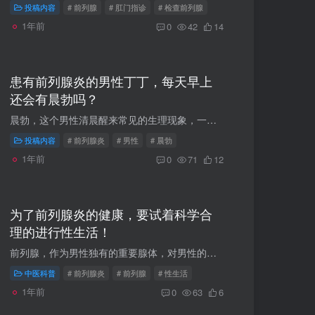
投稿内容
# 前列腺
# 肛门指诊
# 检查前列腺
1年前
0
42
14
患有前列腺炎的男性丁丁，每天早上
还会有晨勃吗？
晨勃，这个男性清晨醒来常见的生理现象，一直被视为男性性功能和生殖健康的一个“晴雨表”。对于前列腺炎患者而言，他们常常会疑惑：自己患病后，丁丁每天早上还会有晨勃吗 ？晨勃，本质上是一...
投稿内容
# 前列腺炎
# 男性
# 晨勃
1年前
0
71
12
为了前列腺炎的健康，要试着科学合
理的进行性生活！
前列腺，作为男性独有的重要腺体，对男性的生殖、泌尿功能起着关键作用。然而，前列腺也十分脆弱，容易受到各种因素的影响而出现问题。科学地进行性生活，对于维护前列腺健康，有着不可忽视的重...
中医科普
# 前列腺炎
# 前列腺
# 性生活
1年前
0
63
6