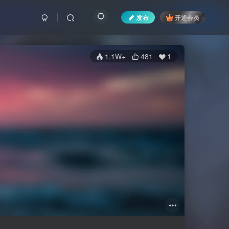
发布
开通会员
1.1W+
481
1