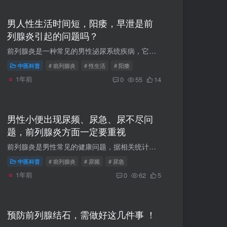
男人性生活时间短，阳痿，早泄是前
列腺炎引起的问题吗？
前列腺炎是一种常见的男性泌尿系统疾病，它确实有可能对性生活产生一定影响，进而导致性生活时间短。前列腺是男性生殖系统的重要腺体，它分泌的前列腺液是精液的重要组成部分。 当前列腺发生炎...
中医科普
# 前列腺炎
# 性生活
# 阳痿
1年前
0
55
14
男性小便出现尿频、尿急、尿不尽问
题，前列腺炎方面一定要重视
前列腺炎是男性常见的健康问题，据相关统计，成年男性前列腺炎的发病率高达73%，超过半数的男性在一生中都可能受到其困扰。以下是前列腺炎的常见初期症状： 前列腺炎初期症状1. 分泌物异常：晨...
中医科普
# 前列腺炎
# 尿频
# 尿急
1年前
0
62
5
预防前列腺结石，需做好这几件事 ！