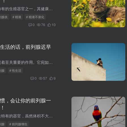
 ！
前列腺作为男性特有的生殖器官之一，其健康状况直接关系到男性的生活质量。然而，有一种常见的误解认为，禁欲能够保护前列腺，避免其发炎。实则不然，长期禁欲的男人，前列腺同样可能发炎。 长...
前列腺炎
# 精液
# 精液不液化
0
76
10
生活的话，前列腺迟早
前列腺虽小，却起着至关重要的作用。它宛如一个“交通枢纽”，掌控着排尿与性功能等关键生理环节。然而，很多男性由于在性生活方面存在不良习惯，不知不觉中将前列腺置于发炎的危险境地。性生活...
列腺
# 性生活
0
57
9
惯，会让你的前列腺一
！
前列腺，这个男性特有的器官，虽然体积不大，但却承担着重要的生理功能。然而，随着年龄的增长和生活方式的变化，越来越多的男性开始遭受前列腺增生的困扰。前列腺增生不仅影响排尿功能，还可能...
列腺
# 前列腺增生