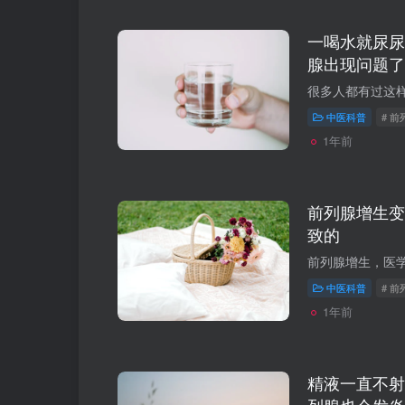
一喝水就尿尿
腺出现问题了
中医科普
# 前
1年前
前列腺增生变
致的
中医科普
# 
1年前
精液一直不射