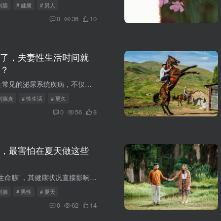
列腺
# 健康
# 男人
0
36
10
了，夫妻性生活时间就
？
前列腺炎作为男性常见的泌尿系统疾病，不仅给患者带来身体上的不适，还常常在心理上蒙上一层阴影，尤其在性生活方面，许多患者都有这样的疑问：前列腺炎治好了，性生活时间就会久一点吗 ？ 前...
前列腺炎
# 性生活
# 更久
0
56
8
，最害怕在夏天做这些
前列腺宛如一颗“生命腺”，其健康状况直接影响着男性的生活质量。夏天，这个充满活力与热情的季节，却隐藏着诸多对前列腺不利的因素。如果不加以注意，一些日常行为可能会让前列腺陷入“危机”...
列腺
# 男性
# 夏天
0
62
14