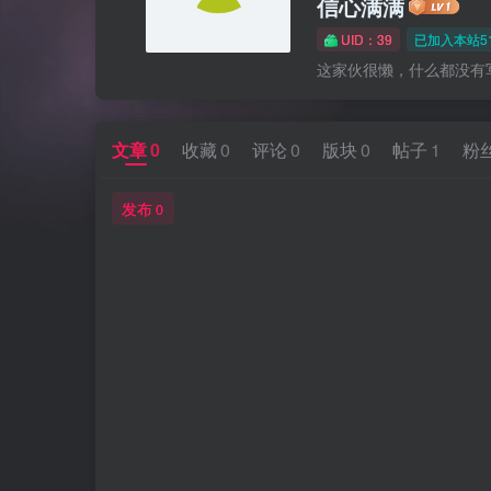
信心满满
UID：39
已加入本站5
这家伙很懒，什么都没有写.
文章
0
收藏
0
评论
0
版块
0
帖子
1
粉
发布
0