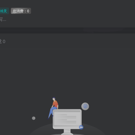
16天
总消费：0
..
丝
0