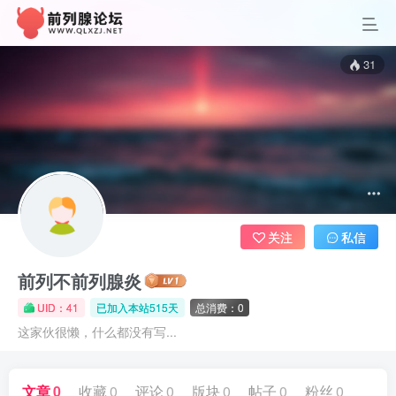
31
关注
私信
前列不前列腺炎
UID：41
已加入本站515天
总消费：0
这家伙很懒，什么都没有写...
文章
0
收藏
0
评论
0
版块
0
帖子
0
粉丝
0