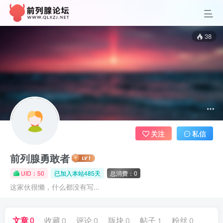
38
关注
私信
前列腺勇敢者
UID：50
已加入本站485天
总消费：0
这家伙很懒，什么都没有写...
文章
0
收藏
0
评论
0
版块
0
帖子
1
粉丝
0