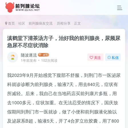
首页
社区
前列腺病友交流
历程分享
正文
滇鹤堂下清茶汤方子，治好我的前列腺炎，尿频尿
急尿不尽症状消除
随波逐流
关注
私信
1年前发布
102次阅读
我2023年9月开始感觉下腹部不舒服，到荆门市一医泌尿
科就诊诊断为前列腺炎，输液7天，用去840元，症状有
所减轻。后来，我自己在当地药店买前列康片多瓶，用
去1000多元，症状加重。在无法忍受的情况下，国庆放
假期间到荆门市一医就诊，做了小便和前列腺液化验以
及泌尿系B超，输液5天，开了4合罗立欣胶囊，用了800