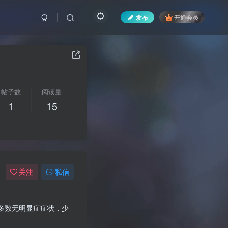
发布
开通会员
帖子数
阅读量
1
15
关注
私信
多数无明显症症状，少