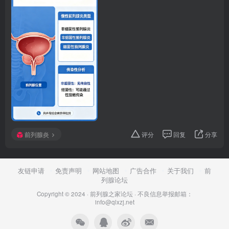
前列腺炎
评分
回复
分享
友链申请
免责声明
网站地图
广告合作
关于我们
前
列腺论坛
Copyright © 2024 ·
前列腺之家论坛
·
不良信息举报邮箱：
info@qlxzj.net