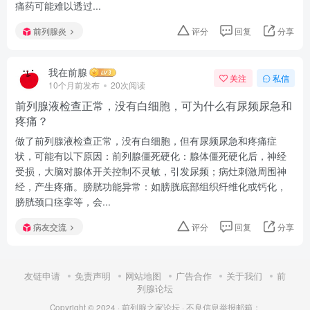
痛药可能难以透过...
前列腺炎
评分
回复
分享
我在前腺
关注
私信
10个月前发布
20次阅读
前列腺液检查正常，没有白细胞，可为什么有尿频尿急和
疼痛？
做了前列腺液检查正常，没有白细胞，但有尿频尿急和疼痛症
状，可能有以下原因：前列腺僵死硬化：腺体僵死硬化后，神经
受损，大脑对腺体开关控制不灵敏，引发尿频；病灶刺激周围神
经，产生疼痛。膀胱功能异常：如膀胱底部组织纤维化或钙化，
膀胱颈口痉挛等，会...
病友交流
评分
回复
分享
友链申请
免责声明
网站地图
广告合作
关于我们
前
列腺论坛
Copyright © 2024 ·
前列腺之家论坛
·
不良信息举报邮箱：