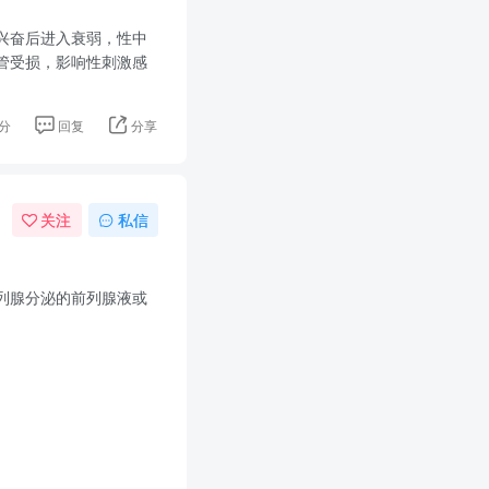
兴奋后进入衰弱，性中
管受损，影响性刺激感
分
回复
分享
关注
私信
列腺分泌的前列腺液或