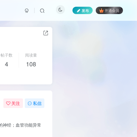
发布
开通会员
帖子数
阅读量
4
108
关注
私信
的神经；血管功能异常