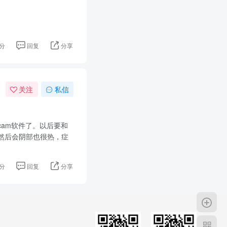
分
回复
分享
关注
私信
am软件了。以后要和
然后会阴部也很热，症
分
回复
分享