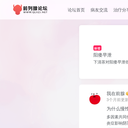
论坛首页
病友交流
治疗分
标签
阳痿早泄
下清茶对阳痿早泄
我在前腺
3个月前更
为什么慢
多因素共同
炎症影响阴茎