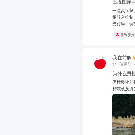
出现阳痿
一是炎症刺
枢转入抑制
受传导，调
前列腺炎
我在前腺
1年前更新
为什么男
男性慢性前
精液或反流的