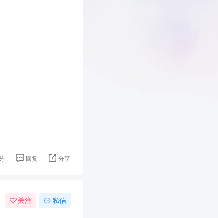
分
回复
分享
关注
私信