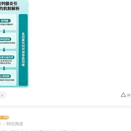
评
布
30次阅读