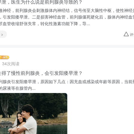
早泄，医生为什么说是前列腺炎导致的？
激神经，前列腺炎会刺激腺体内神经结，信号传至大脑性中枢，使性神经
，引发阳痿早泄。二是损害神经血管，前列腺僵死硬化后，腺体内神经血
节血管收缩舒张失常，转化性激素功能下降，导...
评
34次阅读
性得了慢性前列腺炎，会引发阳痿早泄？
列腺炎引发阳痿早泄，原因如下几点：因充血或感染或年龄等原因，当前
尿液等在腺管内...