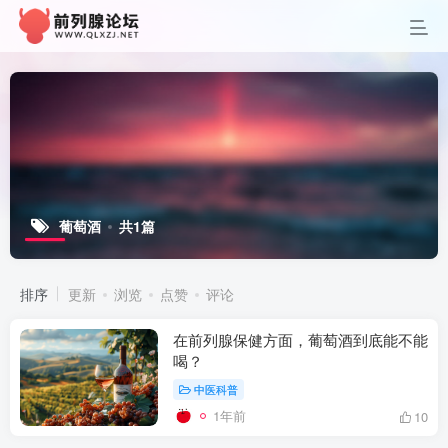
葡萄酒
共1篇
排序
更新
浏览
点赞
评论
在前列腺保健方面，葡萄酒到底能不能
喝？
中医科普
1年前
10