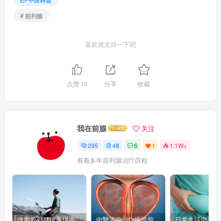
# 前列腺
喜欢就支持一下吧
点赞
13
分享
收藏
我在前腺
关注
295
48
6
1
1.1W+
有着多年前列腺治疗历程
使用前列腺按摩仪器等按摩，真的能减轻炎症疼痛吗？
中醫清瘀治疗慢性前列腺炎