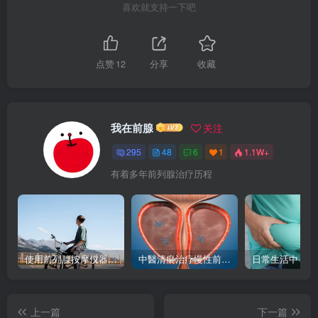
喜欢就支持一下吧
点赞
12
分享
收藏
我在前腺
关注
295
48
6
1
1.1W+
有着多年前列腺治疗历程
使用前列腺按摩仪器等按摩，真的能减轻炎症疼痛吗？
中醫清瘀治疗慢性前列腺炎
上一篇
下一篇