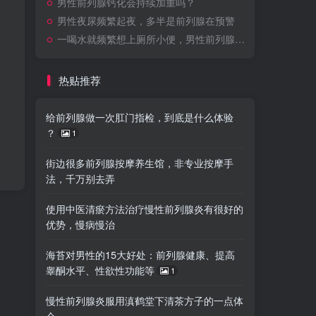
男性前列腺钙化会持续加重吗？
男性夜尿频繁起夜，多半是前列腺在预警
一喝水就频繁想上厕所小便，男性前列腺问题该怎么调理？
热贴推荐
给前列腺做一次肛门指检，到底是什么体验
？
1
街边很多前列腺按摩养生馆，非专业按摩手
法，千万别去弄
使用中医清瘀方法治疗慢性前列腺炎有很好的
优势，慢病慢治
海苔对男性的15大好处：前列腺健康、提高
睾酮水平、性欲性功能等
1
慢性前列腺炎服用滇鹤堂下清茶方子的一点体
会