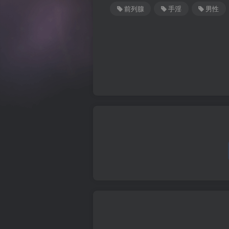
前列腺
手淫
男性