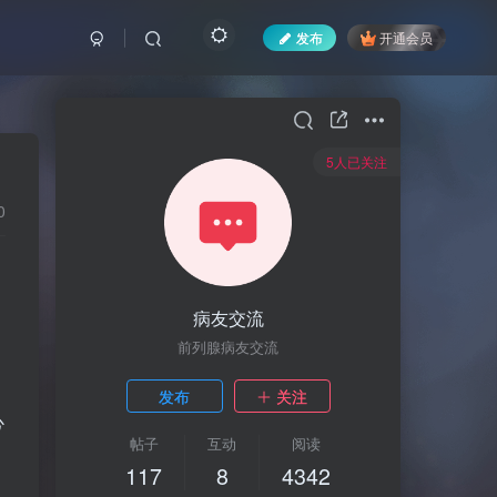
发布
开通会员
5人已关注
0
病友交流
前列腺病友交流
发布
关注
心
帖子
互动
阅读
117
8
4342