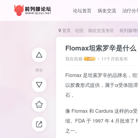
论坛首页
病友交流
治疗分
首页
社区
病症交流专区
前列腺增
Flomax坦索罗辛是什
我在前腺
11个月前发布
评分
Flomax 是坦索罗辛的品牌名，
以胶囊形式提供，属于α受体阻滞剂
石 。
像 Flomax 和 Cardura
缩。FDA 于 1997 年 4 月
之一。