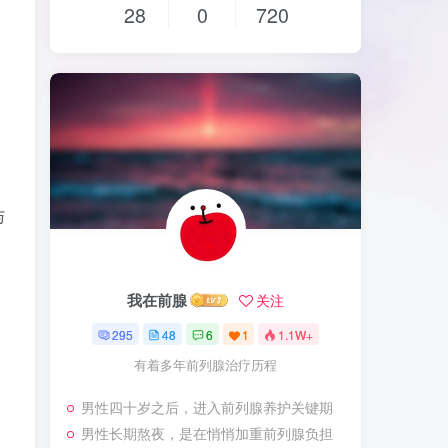
28
0
720
与
我在前腺
关注
295
48
6
1
1.1W+
有着多年前列腺治疗历程
男性四十岁之后，进入前列腺养护关键期
男性长期熬夜，是在悄悄加重前列腺负担