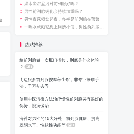
温水坐浴盆浴对前列腺好吗？
男性前列腺钙化会持续加重吗？
男性夜尿频繁起夜，多半是前列腺在预警
藏
一喝水就频繁想上厕所小便，男性前列腺问题该怎么调理？
热贴推荐
给前列腺做一次肛门指检，到底是什么体验
？
1
街边很多前列腺按摩养生馆，非专业按摩手
法，千万别去弄
使用中医清瘀方法治疗慢性前列腺炎有很好的
优势，慢病慢治
海苔对男性的15大好处：前列腺健康、提高
睾酮水平、性欲性功能等
1