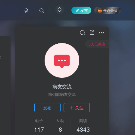
发布
开通会员
5人已关注
0
病友交流
前列腺病友交流
发布
关注
帖子
互动
阅读
117
8
4343