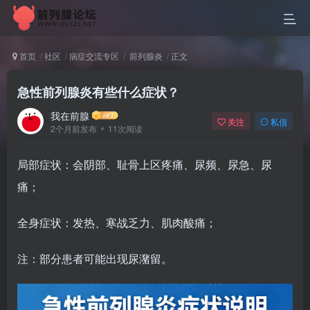
首页
社区
病症交流专区
前列腺炎
正文
急性前列腺炎有些什么症状？
我在前腺
关注
私信
2个月前发布
11次阅读
局部症状：会阴部、耻骨上区疼痛、尿频、尿急、尿
痛；
全身症状：发热、寒战乏力、肌肉酸痛；
注：部分患者可能出现尿潴留。