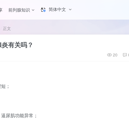
简体中文
享
前列腺知识
正文
腺炎有关吗？
20
程短；
、逼尿肌功能异常；