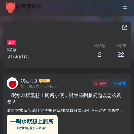
标签
帖子数
阅读量
喝水
2
22
多喝水有好处。
我在前腺
关注
私信
37天前发布
5次阅读
一喝水就频繁想上厕所小便，男性前列腺问题该怎么调
理？
适量饮水减少辛辣避免憋尿规律检查频繁起夜应及时咨询医生；