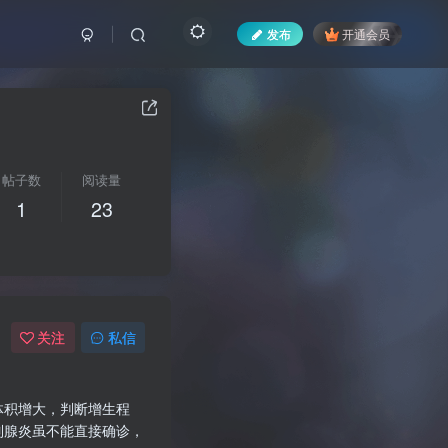
发布
开通会员
帖子数
阅读量
1
23
关注
私信
体积增大，判断增生程
列腺炎虽不能直接确诊，