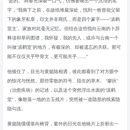
“是的。”商春光深吸一口气，仿佛要唤出一个沉埋的名
字，“我南下之前，在故纸堆最深处，找到一枚曾祖父留
下的象牙私章，印文并非商氏，而是四个篆字——‘滇鹤
堂主’。家族对此毫无记忆。但结合这些指向云南的卜辞
释读和草药图谱，我怀疑，我的先人，或许与云南一个
叫做‘滇鹤堂’的地方，有极深的、却被遗忘的关联。那可
能不仅仅关乎甲骨文，更可能关乎……”
他顿住了，目光与黄懿陆相遇，彼此都看到了对方眼中
的惊诧与恍然。那些零散的符号、陌生的草木、 “瘳疢”
（治愈疾病）的记述，以及这个突然浮出水面的“滇鹤
堂”，像散落一地的古玉残片，突然被一道隐形的线索隐
隐勾连。
黄懿陆缓缓靠向椅背，窗外的日光在他镜片上折射出一