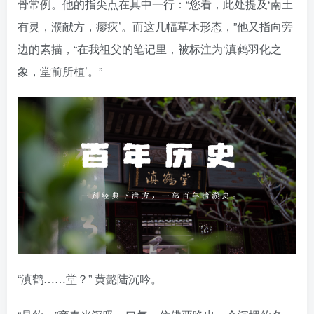
骨常例。他的指尖点在其中一行：“您看，此处提及‘南土
有灵，濮献方，瘳疢’。而这几幅草木形态，”他又指向旁
边的素描，“在我祖父的笔记里，被标注为‘滇鹤羽化之
象，堂前所植’。”
“滇鹤……堂？” 黄懿陆沉吟。