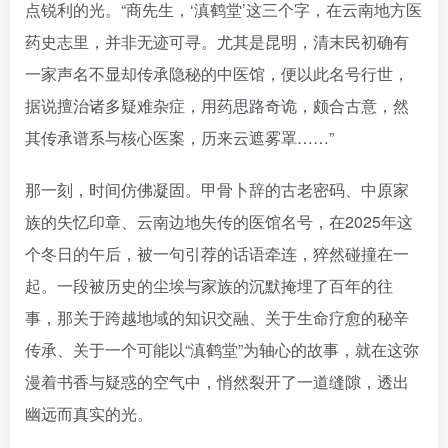
点锐利的光。“商先生，‘滇鹤堂’这三个字，在云南地方医
药史志里，并非无迹可寻。尤其是昆明，清末民初确有
一家声名不显却传承隐秘的中医馆，便以此名号行世，
据说擅治诸多疑难杂症，用药思路奇诡，颇合古意，然
其传承谱系与核心医案，历来云遮雾罩……”
那一刻，时间仿佛凝固。甲骨卜辞的古老密码、中原家
族的失忆印章、云南边地失传的医馆名号，在2025年这
个冬日的午后，被一句引荐的话语牵连，猝然碰撞在一
起。一段被历史的尘埃与家族的沉默掩埋了百年的往
事，那关于跨越地域的知识交融、关于生命疗愈的秘辛
传承、关于一个可能以“滇鹤堂”为轴心的故事，就在这弥
漫着书香与疑惑的空气中，悄然裂开了一道缝隙，透出
幽远而真实的光。