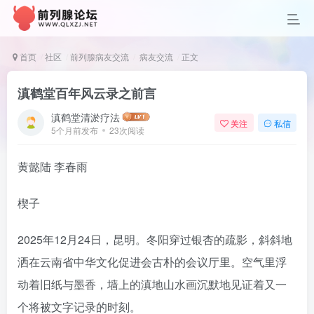
首页
社区
前列腺病友交流
病友交流
正文
滇鹤堂百年风云录之前言
滇鹤堂清淤疗法
关注
私信
5个月前发布
23次阅读
黄懿陆 李春雨
楔子
2025年12月24日，昆明。冬阳穿过银杏的疏影，斜斜地
洒在云南省中华文化促进会古朴的会议厅里。空气里浮
动着旧纸与墨香，墙上的滇地山水画沉默地见证着又一
个将被文字记录的时刻。