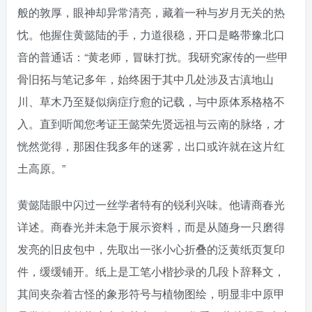
般的敦厚，眼神却异常清亮，藏着一种与岁月无关的热
忱。他握住黄懿陆的手，力道很稳，开口是略带豫北口
音的普通话：“黄老师，冒昧打扰。我研究家传的一些甲
骨旧拓与笔记多年，始终困于其中几处涉及古滇地山
川、草木乃至疑似病症疗愈的记载，与中原体系格格不
入。直到听闻您考证王懿荣先贤远祖与云南的脉络，才
恍然觉得，那困住我多年的迷雾，出口或许就在这片红
土高原。”
黄懿陆眼中闪过一丝学者特有的锐利兴味。他请商春光
详述。商春光并未急于展示资料，而是从随身一只磨得
发亮的旧皮包中，先取出一张小心折叠的泛黄纸页复印
件，缓缓铺开。纸上是工笔小楷抄录的几段卜辞释文，
其间夹杂着古怪的象形符号与植物图绘，明显非中原甲