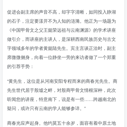
促进会副主席的声音不高，却字字清晰，如同投入静湖
的石子，注定要漾开不为人知的涟漪。他正为一场题为
《中国甲骨文之父王懿荣远祖与云南渊源》的学术讲座
做引介，而讲座的主讲人，是深耕西南民族历史与古文
字领域多年的学者黄懿陆先生。宾主言谈正洽时，副主
席微微侧身，向着一位静坐一旁的来访者做了一个郑重
的引荐手势：
“黄先生，这位是从河南安阳专程而来的商春光先生。商
先生世代居于殷墟之畔，对殷商甲骨文情根深种，此次
听闻您的讲座，特意南下，说是有一些……跨越南北的
疑问，或许只有云南的学人能够参详。”
商春光应声起身。他约莫五十余岁，面容有着中原土地