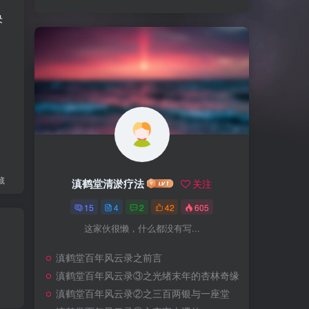
决
藏
滇鹤堂清淤疗法
关注
15
4
2
42
605
这家伙很懒，什么都没有写...
滇鹤堂百年风云录之前言
滇鹤堂百年风云录③之光绪末年的杏林奇缘
滇鹤堂百年风云录②之三百两银与一座堂