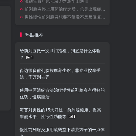
滇鹤堂百年风云录①之哀牢山遇仙
前列腺炎停止用药治疗之后，总是出现症状反反复复的复发，该怎么办？滇鹤堂清淤方案
男性慢性前列腺炎想要不复发不反反复复，应该怎么治疗？
热贴推荐
给前列腺做一次肛门指检，到底是什么体验
？
1
街边很多前列腺按摩养生馆，非专业按摩手
法，千万别去弄
使用中医清瘀方法治疗慢性前列腺炎有很好的
优势，慢病慢治
海苔对男性的15大好处：前列腺健康、提高
睾酮水平、性欲性功能等
1
慢性前列腺炎服用滇鹤堂下清茶方子的一点体
会