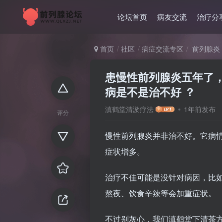
论坛首页
病友交流
治疗分
首页
社区
病症交流专区
前列腺炎
患慢性前列腺炎五年了
病是不是治不好 ？
滇鹤堂清淤疗法
1年前发布
评分
慢性前列腺炎并非治不好。它病
症状增多。
治疗不佳可能是没针对病因，比
熬夜、饮食辛辣等会加重症状。
不过别灰心，我们滇鹤堂下清茶